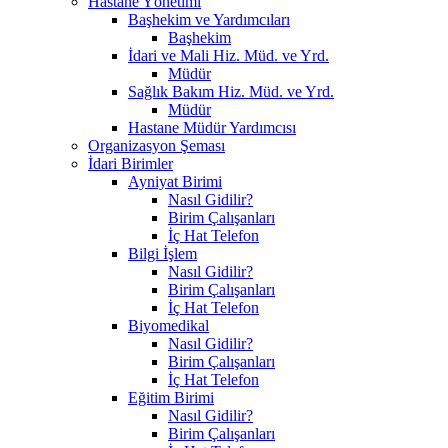
Hastane Yönetimi
Başhekim ve Yardımcıları
Başhekim
İdari ve Mali Hiz. Müd. ve Yrd.
Müdür
Sağlık Bakım Hiz. Müd. ve Yrd.
Müdür
Hastane Müdür Yardımcısı
Organizasyon Şeması
İdari Birimler
Ayniyat Birimi
Nasıl Gidilir?
Birim Çalışanları
İç Hat Telefon
Bilgi İşlem
Nasıl Gidilir?
Birim Çalışanları
İç Hat Telefon
Biyomedikal
Nasıl Gidilir?
Birim Çalışanları
İç Hat Telefon
Eğitim Birimi
Nasıl Gidilir?
Birim Çalışanları