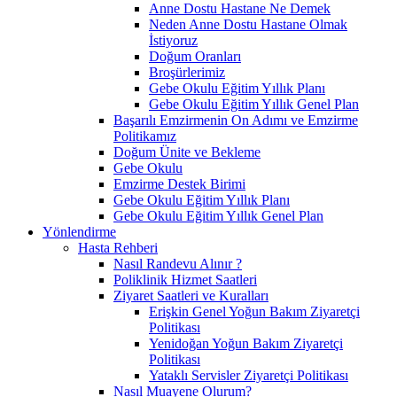
Anne Dostu Hastane Ne Demek
Neden Anne Dostu Hastane Olmak
İstiyoruz
Doğum Oranları
Broşürlerimiz
Gebe Okulu Eğitim Yıllık Planı
Gebe Okulu Eğitim Yıllık Genel Plan
Başarılı Emzirmenin On Adımı ve Emzirme
Politikamız
Doğum Ünite ve Bekleme
Gebe Okulu
Emzirme Destek Birimi
Gebe Okulu Eğitim Yıllık Planı
Gebe Okulu Eğitim Yıllık Genel Plan
Yönlendirme
Hasta Rehberi
Nasıl Randevu Alınır ?
Poliklinik Hizmet Saatleri
Ziyaret Saatleri ve Kuralları
Erişkin Genel Yoğun Bakım Ziyaretçi
Politikası
Yenidoğan Yoğun Bakım Ziyaretçi
Politikası
Yataklı Servisler Ziyaretçi Politikası
Nasıl Muayene Olurum?