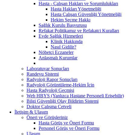
Hasta - Çalışan Hakları ve Sorumlulukları
Hasta Hakları Yönetmeliği
Hasta Çalışan Güvenliği Yönetmeliği
Hekim Seçme Hakkı
Sağlık Kurulu Başvurusu
Refakat Politikamız ve Refakatçi Kuralları
Evde Sağlık Hizmetleri
Klinik Hakkında
Nasıl Gidilir?
Nöbetçi Eczaneler
Anlaşmalı Kurumlar
Laboratuvar Sonuçları
Randevu Sistemi
Radyoloji Rapor Sonuçları
Radyoloji Görüntüleme-Hekim İçin
Hasta Radyoloji Geçmişi
Web HBYS (Yanlızca Hastane Personeli Erişebilir)
Bilgi Güvenliği Olay Bildirim Sistemi
Doktor Çalışma Cetveli
İletişim & Ulaşım
Öneri ve Görüşleriniz
Hasta Görüş ve Öneri Formu
Personel Görüş ve Öneri Formu
Ulaşım