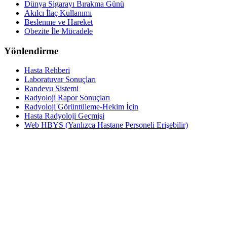
Dünya Sigarayı Bırakma Günü
Akılcı İlaç Kullanımı
Beslenme ve Hareket
Obezite İle Mücadele
Yönlendirme
Hasta Rehberi
Laboratuvar Sonuçları
Randevu Sistemi
Radyoloji Rapor Sonuçları
Radyoloji Görüntüleme-Hekim İçin
Hasta Radyoloji Geçmişi
Web HBYS (Yanlızca Hastane Personeli Erişebilir)