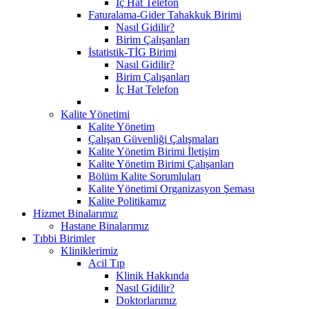
İç Hat Telefon
Faturalama-Gider Tahakkuk Birimi
Nasıl Gidilir?
Birim Çalışanları
İstatistik-TİG Birimi
Nasıl Gidilir?
Birim Çalışanları
İç Hat Telefon
Kalite Yönetimi
Kalite Yönetim
Çalışan Güvenliği Çalışmaları
Kalite Yönetim Birimi İletişim
Kalite Yönetim Birimi Çalışanları
Bölüm Kalite Sorumluları
Kalite Yönetimi Organizasyon Şeması
Kalite Politikamız
Hizmet Binalarımız
Hastane Binalarımız
Tıbbi Birimler
Kliniklerimiz
Acil Tıp
Klinik Hakkında
Nasıl Gidilir?
Doktorlarımız