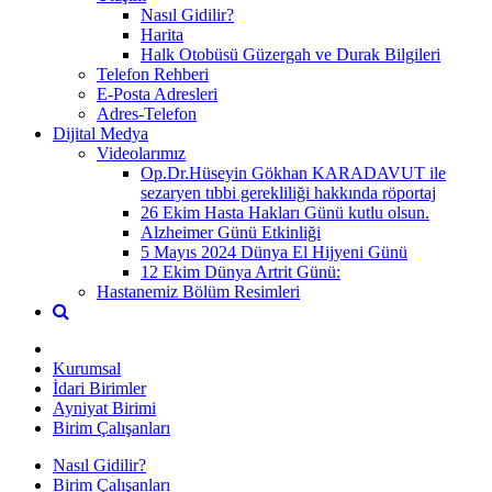
Nasıl Gidilir?
Harita
Halk Otobüsü Güzergah ve Durak Bilgileri
Telefon Rehberi
E-Posta Adresleri
Adres-Telefon
Dijital Medya
Videolarımız
Op.Dr.Hüseyin Gökhan KARADAVUT ile
sezaryen tıbbi gerekliliği hakkında röportaj
26 Ekim Hasta Hakları Günü kutlu olsun.
Alzheimer Günü Etkinliği
5 Mayıs 2024 Dünya El Hijyeni Günü
12 Ekim Dünya Artrit Günü:
Hastanemiz Bölüm Resimleri
Kurumsal
İdari Birimler
Ayniyat Birimi
Birim Çalışanları
Nasıl Gidilir?
Birim Çalışanları