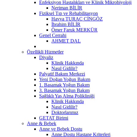
Enfeksiyon Hastalıkları ve Klinik Mikrobiyoloji
Neriman BİLİR
Fiziksel Tıp ve Rehabilitasyon
Havva TURAÇ CİNGÖZ
İbrahim BİLİR
Ömer Faruk MERKÜR
Genel Cerrahi
AHMET DAL
Özellikli Hizmetler
Diyaliz
Klinik Hakkında
Nasıl Gidilir?
Palyatif Bakım Merkezi
Yeni Doğan Yoğun Bakım
1. Basamak Yoğun Bakım
3. Basamak Yoğun Bakım
Sağlıklı Yaş Alma Polikliniği
Klinik Hakkında
Nasıl Gidilir?
Doktorlarımız
GETAT Birimi
Anne & Bebek
Anne ve Bebek Dostu
Anne Dostu Hastane Kriterleri