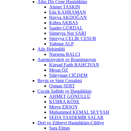
Ağız Diş Çene Hastalıkları
Ahmet TAŞKIN
Eda KAHRAMAN
Havva AKDOĞAN
Kübra AKBAŞ
Saadet GÜRDAL
Sümeyra Nur SARI
Süreyya ÇELİK CESUR
Yağmur ALP
Aile Hekimliği
Nursena BALCI
Anesteziyoloji ve Reanimasyon
Kürşad Fatih BAHÇIVAN
Mesut ÖZ
Süleyman ÇİĞDEM
Beyin ve Sinir Cerrahisi
Osman SERT
Çocuk Sağlığı ve Hastalıkları
AHMET GÖNÜLLÜ
KÜBRA KÖSE
Merve ERSOY
Muhammed KEMAL ŞEYYAH
SEDA TAŞDEMİR SALAR
Deri ve Zührevi Hastalıkları-Cildiye
Sara Elmas