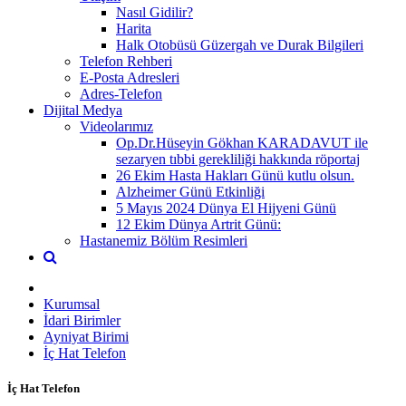
Nasıl Gidilir?
Harita
Halk Otobüsü Güzergah ve Durak Bilgileri
Telefon Rehberi
E-Posta Adresleri
Adres-Telefon
Dijital Medya
Videolarımız
Op.Dr.Hüseyin Gökhan KARADAVUT ile
sezaryen tıbbi gerekliliği hakkında röportaj
26 Ekim Hasta Hakları Günü kutlu olsun.
Alzheimer Günü Etkinliği
5 Mayıs 2024 Dünya El Hijyeni Günü
12 Ekim Dünya Artrit Günü:
Hastanemiz Bölüm Resimleri
Kurumsal
İdari Birimler
Ayniyat Birimi
İç Hat Telefon
İç Hat Telefon