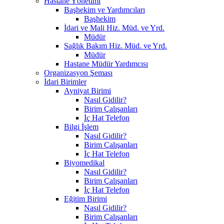
Hastane Yönetimi
Başhekim ve Yardımcıları
Başhekim
İdari ve Mali Hiz. Müd. ve Yrd.
Müdür
Sağlık Bakım Hiz. Müd. ve Yrd.
Müdür
Hastane Müdür Yardımcısı
Organizasyon Şeması
İdari Birimler
Ayniyat Birimi
Nasıl Gidilir?
Birim Çalışanları
İç Hat Telefon
Bilgi İşlem
Nasıl Gidilir?
Birim Çalışanları
İç Hat Telefon
Biyomedikal
Nasıl Gidilir?
Birim Çalışanları
İç Hat Telefon
Eğitim Birimi
Nasıl Gidilir?
Birim Çalışanları