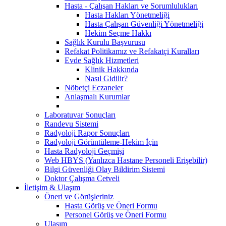
Hasta - Çalışan Hakları ve Sorumlulukları
Hasta Hakları Yönetmeliği
Hasta Çalışan Güvenliği Yönetmeliği
Hekim Seçme Hakkı
Sağlık Kurulu Başvurusu
Refakat Politikamız ve Refakatçi Kuralları
Evde Sağlık Hizmetleri
Klinik Hakkında
Nasıl Gidilir?
Nöbetçi Eczaneler
Anlaşmalı Kurumlar
Laboratuvar Sonuçları
Randevu Sistemi
Radyoloji Rapor Sonuçları
Radyoloji Görüntüleme-Hekim İçin
Hasta Radyoloji Geçmişi
Web HBYS (Yanlızca Hastane Personeli Erişebilir)
Bilgi Güvenliği Olay Bildirim Sistemi
Doktor Çalışma Cetveli
İletişim & Ulaşım
Öneri ve Görüşleriniz
Hasta Görüş ve Öneri Formu
Personel Görüş ve Öneri Formu
Ulaşım