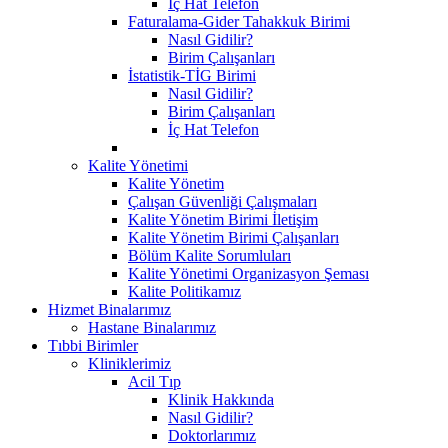
İç Hat Telefon
Faturalama-Gider Tahakkuk Birimi
Nasıl Gidilir?
Birim Çalışanları
İstatistik-TİG Birimi
Nasıl Gidilir?
Birim Çalışanları
İç Hat Telefon
Kalite Yönetimi
Kalite Yönetim
Çalışan Güvenliği Çalışmaları
Kalite Yönetim Birimi İletişim
Kalite Yönetim Birimi Çalışanları
Bölüm Kalite Sorumluları
Kalite Yönetimi Organizasyon Şeması
Kalite Politikamız
Hizmet Binalarımız
Hastane Binalarımız
Tıbbi Birimler
Kliniklerimiz
Acil Tıp
Klinik Hakkında
Nasıl Gidilir?
Doktorlarımız