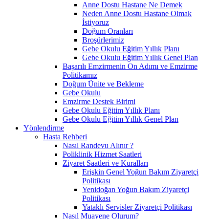
Anne Dostu Hastane Ne Demek
Neden Anne Dostu Hastane Olmak
İstiyoruz
Doğum Oranları
Broşürlerimiz
Gebe Okulu Eğitim Yıllık Planı
Gebe Okulu Eğitim Yıllık Genel Plan
Başarılı Emzirmenin On Adımı ve Emzirme
Politikamız
Doğum Ünite ve Bekleme
Gebe Okulu
Emzirme Destek Birimi
Gebe Okulu Eğitim Yıllık Planı
Gebe Okulu Eğitim Yıllık Genel Plan
Yönlendirme
Hasta Rehberi
Nasıl Randevu Alınır ?
Poliklinik Hizmet Saatleri
Ziyaret Saatleri ve Kuralları
Erişkin Genel Yoğun Bakım Ziyaretçi
Politikası
Yenidoğan Yoğun Bakım Ziyaretçi
Politikası
Yataklı Servisler Ziyaretçi Politikası
Nasıl Muayene Olurum?