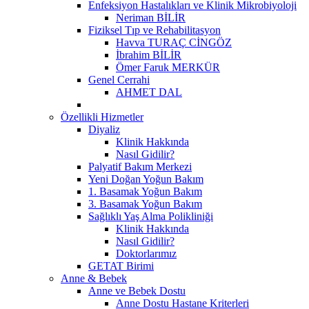
Enfeksiyon Hastalıkları ve Klinik Mikrobiyoloji
Neriman BİLİR
Fiziksel Tıp ve Rehabilitasyon
Havva TURAÇ CİNGÖZ
İbrahim BİLİR
Ömer Faruk MERKÜR
Genel Cerrahi
AHMET DAL
Özellikli Hizmetler
Diyaliz
Klinik Hakkında
Nasıl Gidilir?
Palyatif Bakım Merkezi
Yeni Doğan Yoğun Bakım
1. Basamak Yoğun Bakım
3. Basamak Yoğun Bakım
Sağlıklı Yaş Alma Polikliniği
Klinik Hakkında
Nasıl Gidilir?
Doktorlarımız
GETAT Birimi
Anne & Bebek
Anne ve Bebek Dostu
Anne Dostu Hastane Kriterleri