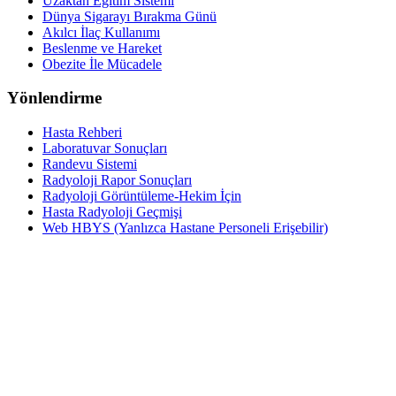
Uzaktan Eğitim Sistemi
Dünya Sigarayı Bırakma Günü
Akılcı İlaç Kullanımı
Beslenme ve Hareket
Obezite İle Mücadele
Yönlendirme
Hasta Rehberi
Laboratuvar Sonuçları
Randevu Sistemi
Radyoloji Rapor Sonuçları
Radyoloji Görüntüleme-Hekim İçin
Hasta Radyoloji Geçmişi
Web HBYS (Yanlızca Hastane Personeli Erişebilir)