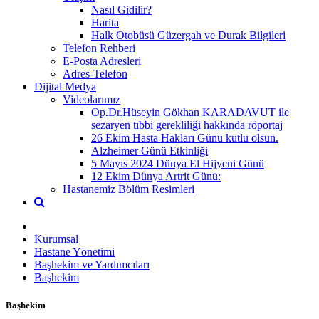
Nasıl Gidilir?
Harita
Halk Otobüsü Güzergah ve Durak Bilgileri
Telefon Rehberi
E-Posta Adresleri
Adres-Telefon
Dijital Medya
Videolarımız
Op.Dr.Hüseyin Gökhan KARADAVUT ile
sezaryen tıbbi gerekliliği hakkında röportaj
26 Ekim Hasta Hakları Günü kutlu olsun.
Alzheimer Günü Etkinliği
5 Mayıs 2024 Dünya El Hijyeni Günü
12 Ekim Dünya Artrit Günü:
Hastanemiz Bölüm Resimleri
Kurumsal
Hastane Yönetimi
Başhekim ve Yardımcıları
Başhekim
Başhekim