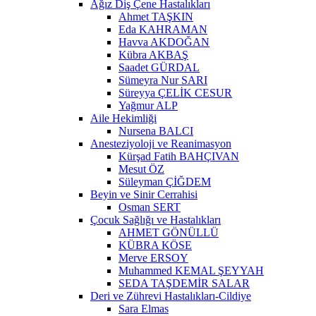
Ağız Diş Çene Hastalıkları
Ahmet TAŞKIN
Eda KAHRAMAN
Havva AKDOĞAN
Kübra AKBAŞ
Saadet GÜRDAL
Sümeyra Nur SARI
Süreyya ÇELİK CESUR
Yağmur ALP
Aile Hekimliği
Nursena BALCI
Anesteziyoloji ve Reanimasyon
Kürşad Fatih BAHÇIVAN
Mesut ÖZ
Süleyman ÇİĞDEM
Beyin ve Sinir Cerrahisi
Osman SERT
Çocuk Sağlığı ve Hastalıkları
AHMET GÖNÜLLÜ
KÜBRA KÖSE
Merve ERSOY
Muhammed KEMAL ŞEYYAH
SEDA TAŞDEMİR SALAR
Deri ve Zührevi Hastalıkları-Cildiye
Sara Elmas