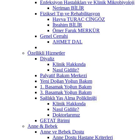
Enfeksiyon Hastalıkları ve Klinik Mikrobiyoloji
Neriman BİLİR
Fiziksel Tıp ve Rehabilitasyon
Havva TURAÇ CİNGÖZ
İbrahim BİLİR
Ömer Faruk MERKÜR
Genel Cerrahi
AHMET DAL
Özellikli Hizmetler
Diyaliz
Klinik Hakkında
Nasıl Gidilir?
Palyatif Bakım Merkezi
Yeni Doğan Yoğun Bakım
1. Basamak Yoğun Bakım
3. Basamak Yoğun Bakım
Sağlıklı Yaş Alma Polikliniği
Klinik Hakkında
Nasıl Gidilir?
Doktorlarımız
GETAT Birimi
Anne & Bebek
Anne ve Bebek Dostu
Anne Dostu Hastane Kriterleri