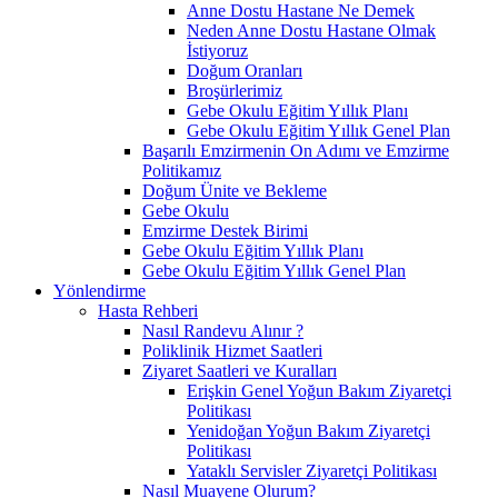
Anne Dostu Hastane Ne Demek
Neden Anne Dostu Hastane Olmak
İstiyoruz
Doğum Oranları
Broşürlerimiz
Gebe Okulu Eğitim Yıllık Planı
Gebe Okulu Eğitim Yıllık Genel Plan
Başarılı Emzirmenin On Adımı ve Emzirme
Politikamız
Doğum Ünite ve Bekleme
Gebe Okulu
Emzirme Destek Birimi
Gebe Okulu Eğitim Yıllık Planı
Gebe Okulu Eğitim Yıllık Genel Plan
Yönlendirme
Hasta Rehberi
Nasıl Randevu Alınır ?
Poliklinik Hizmet Saatleri
Ziyaret Saatleri ve Kuralları
Erişkin Genel Yoğun Bakım Ziyaretçi
Politikası
Yenidoğan Yoğun Bakım Ziyaretçi
Politikası
Yataklı Servisler Ziyaretçi Politikası
Nasıl Muayene Olurum?