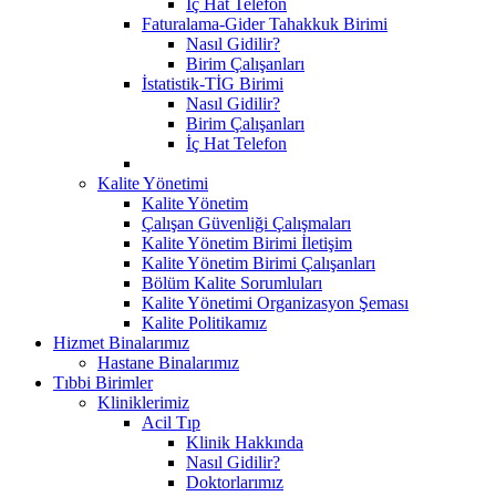
İç Hat Telefon
Faturalama-Gider Tahakkuk Birimi
Nasıl Gidilir?
Birim Çalışanları
İstatistik-TİG Birimi
Nasıl Gidilir?
Birim Çalışanları
İç Hat Telefon
Kalite Yönetimi
Kalite Yönetim
Çalışan Güvenliği Çalışmaları
Kalite Yönetim Birimi İletişim
Kalite Yönetim Birimi Çalışanları
Bölüm Kalite Sorumluları
Kalite Yönetimi Organizasyon Şeması
Kalite Politikamız
Hizmet Binalarımız
Hastane Binalarımız
Tıbbi Birimler
Kliniklerimiz
Acil Tıp
Klinik Hakkında
Nasıl Gidilir?
Doktorlarımız