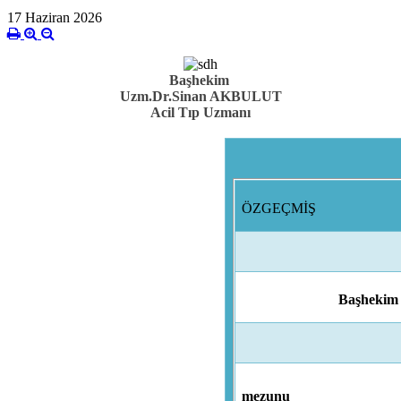
17 Haziran 2026
Başhekim
Uzm.Dr.Sinan AKBULUT
Acil Tıp Uzmanı
ÖZGEÇMİŞ
Başhekim
mezunu