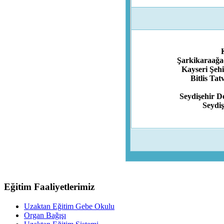
Şarkikaraağaç
Kayseri Şehi
Bitlis Ta
Seydişehir D
Seydiş
Eğitim Faaliyetlerimiz
Uzaktan Eğitim Gebe Okulu
Organ Bağışı