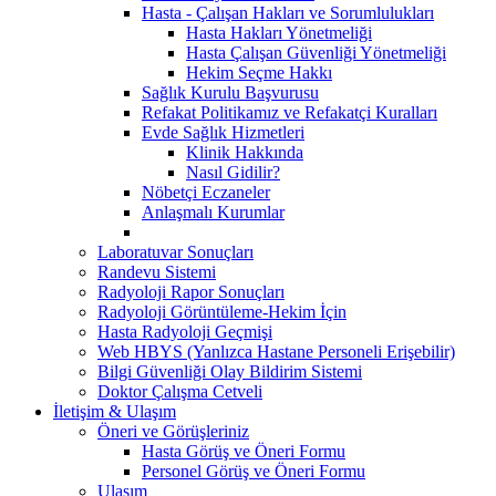
Hasta - Çalışan Hakları ve Sorumlulukları
Hasta Hakları Yönetmeliği
Hasta Çalışan Güvenliği Yönetmeliği
Hekim Seçme Hakkı
Sağlık Kurulu Başvurusu
Refakat Politikamız ve Refakatçi Kuralları
Evde Sağlık Hizmetleri
Klinik Hakkında
Nasıl Gidilir?
Nöbetçi Eczaneler
Anlaşmalı Kurumlar
Laboratuvar Sonuçları
Randevu Sistemi
Radyoloji Rapor Sonuçları
Radyoloji Görüntüleme-Hekim İçin
Hasta Radyoloji Geçmişi
Web HBYS (Yanlızca Hastane Personeli Erişebilir)
Bilgi Güvenliği Olay Bildirim Sistemi
Doktor Çalışma Cetveli
İletişim & Ulaşım
Öneri ve Görüşleriniz
Hasta Görüş ve Öneri Formu
Personel Görüş ve Öneri Formu
Ulaşım