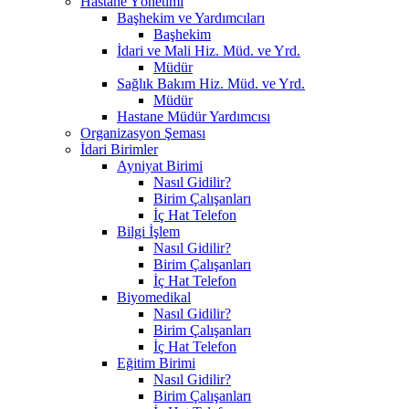
Hastane Yönetimi
Başhekim ve Yardımcıları
Başhekim
İdari ve Mali Hiz. Müd. ve Yrd.
Müdür
Sağlık Bakım Hiz. Müd. ve Yrd.
Müdür
Hastane Müdür Yardımcısı
Organizasyon Şeması
İdari Birimler
Ayniyat Birimi
Nasıl Gidilir?
Birim Çalışanları
İç Hat Telefon
Bilgi İşlem
Nasıl Gidilir?
Birim Çalışanları
İç Hat Telefon
Biyomedikal
Nasıl Gidilir?
Birim Çalışanları
İç Hat Telefon
Eğitim Birimi
Nasıl Gidilir?
Birim Çalışanları