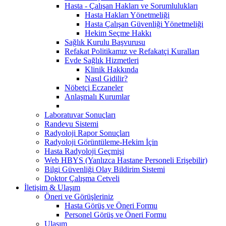
Hasta - Çalışan Hakları ve Sorumlulukları
Hasta Hakları Yönetmeliği
Hasta Çalışan Güvenliği Yönetmeliği
Hekim Seçme Hakkı
Sağlık Kurulu Başvurusu
Refakat Politikamız ve Refakatçi Kuralları
Evde Sağlık Hizmetleri
Klinik Hakkında
Nasıl Gidilir?
Nöbetçi Eczaneler
Anlaşmalı Kurumlar
Laboratuvar Sonuçları
Randevu Sistemi
Radyoloji Rapor Sonuçları
Radyoloji Görüntüleme-Hekim İçin
Hasta Radyoloji Geçmişi
Web HBYS (Yanlızca Hastane Personeli Erişebilir)
Bilgi Güvenliği Olay Bildirim Sistemi
Doktor Çalışma Cetveli
İletişim & Ulaşım
Öneri ve Görüşleriniz
Hasta Görüş ve Öneri Formu
Personel Görüş ve Öneri Formu
Ulaşım