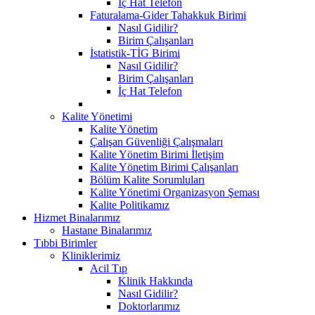
İç Hat Telefon
Faturalama-Gider Tahakkuk Birimi
Nasıl Gidilir?
Birim Çalışanları
İstatistik-TİG Birimi
Nasıl Gidilir?
Birim Çalışanları
İç Hat Telefon
Kalite Yönetimi
Kalite Yönetim
Çalışan Güvenliği Çalışmaları
Kalite Yönetim Birimi İletişim
Kalite Yönetim Birimi Çalışanları
Bölüm Kalite Sorumluları
Kalite Yönetimi Organizasyon Şeması
Kalite Politikamız
Hizmet Binalarımız
Hastane Binalarımız
Tıbbi Birimler
Kliniklerimiz
Acil Tıp
Klinik Hakkında
Nasıl Gidilir?
Doktorlarımız