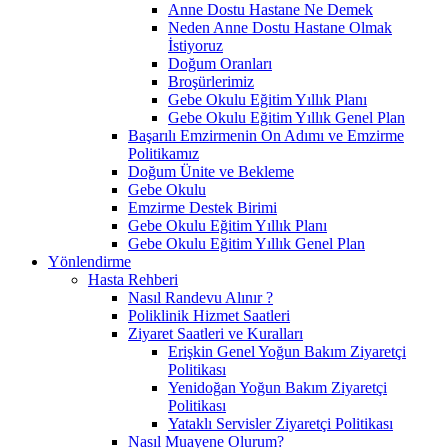
Anne Dostu Hastane Ne Demek
Neden Anne Dostu Hastane Olmak
İstiyoruz
Doğum Oranları
Broşürlerimiz
Gebe Okulu Eğitim Yıllık Planı
Gebe Okulu Eğitim Yıllık Genel Plan
Başarılı Emzirmenin On Adımı ve Emzirme
Politikamız
Doğum Ünite ve Bekleme
Gebe Okulu
Emzirme Destek Birimi
Gebe Okulu Eğitim Yıllık Planı
Gebe Okulu Eğitim Yıllık Genel Plan
Yönlendirme
Hasta Rehberi
Nasıl Randevu Alınır ?
Poliklinik Hizmet Saatleri
Ziyaret Saatleri ve Kuralları
Erişkin Genel Yoğun Bakım Ziyaretçi
Politikası
Yenidoğan Yoğun Bakım Ziyaretçi
Politikası
Yataklı Servisler Ziyaretçi Politikası
Nasıl Muayene Olurum?