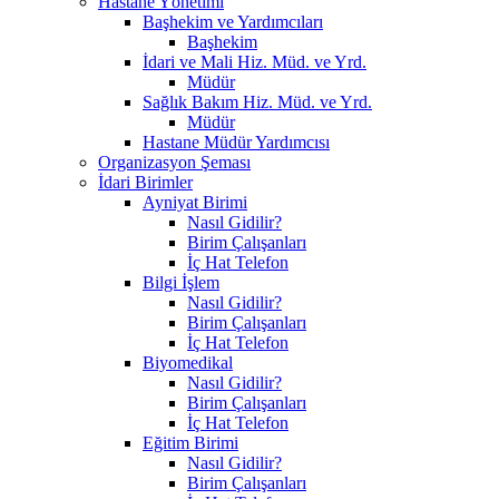
Hastane Yönetimi
Başhekim ve Yardımcıları
Başhekim
İdari ve Mali Hiz. Müd. ve Yrd.
Müdür
Sağlık Bakım Hiz. Müd. ve Yrd.
Müdür
Hastane Müdür Yardımcısı
Organizasyon Şeması
İdari Birimler
Ayniyat Birimi
Nasıl Gidilir?
Birim Çalışanları
İç Hat Telefon
Bilgi İşlem
Nasıl Gidilir?
Birim Çalışanları
İç Hat Telefon
Biyomedikal
Nasıl Gidilir?
Birim Çalışanları
İç Hat Telefon
Eğitim Birimi
Nasıl Gidilir?
Birim Çalışanları