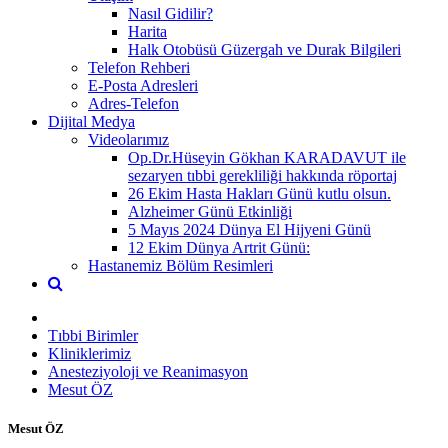
Nasıl Gidilir?
Harita
Halk Otobüsü Güzergah ve Durak Bilgileri
Telefon Rehberi
E-Posta Adresleri
Adres-Telefon
Dijital Medya
Videolarımız
Op.Dr.Hüseyin Gökhan KARADAVUT ile
sezaryen tıbbi gerekliliği hakkında röportaj
26 Ekim Hasta Hakları Günü kutlu olsun.
Alzheimer Günü Etkinliği
5 Mayıs 2024 Dünya El Hijyeni Günü
12 Ekim Dünya Artrit Günü:
Hastanemiz Bölüm Resimleri
Tıbbi Birimler
Kliniklerimiz
Anesteziyoloji ve Reanimasyon
Mesut ÖZ
Mesut ÖZ