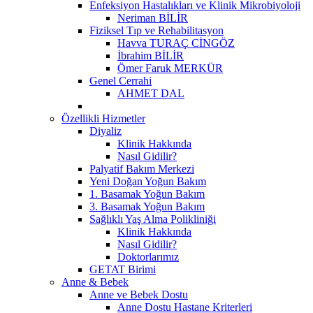
Enfeksiyon Hastalıkları ve Klinik Mikrobiyoloji
Neriman BİLİR
Fiziksel Tıp ve Rehabilitasyon
Havva TURAÇ CİNGÖZ
İbrahim BİLİR
Ömer Faruk MERKÜR
Genel Cerrahi
AHMET DAL
Özellikli Hizmetler
Diyaliz
Klinik Hakkında
Nasıl Gidilir?
Palyatif Bakım Merkezi
Yeni Doğan Yoğun Bakım
1. Basamak Yoğun Bakım
3. Basamak Yoğun Bakım
Sağlıklı Yaş Alma Polikliniği
Klinik Hakkında
Nasıl Gidilir?
Doktorlarımız
GETAT Birimi
Anne & Bebek
Anne ve Bebek Dostu
Anne Dostu Hastane Kriterleri