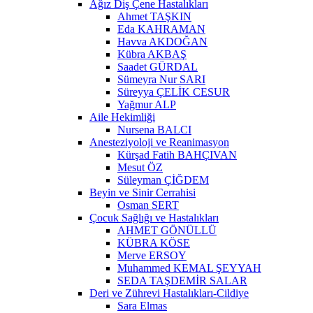
Ağız Diş Çene Hastalıkları
Ahmet TAŞKIN
Eda KAHRAMAN
Havva AKDOĞAN
Kübra AKBAŞ
Saadet GÜRDAL
Sümeyra Nur SARI
Süreyya ÇELİK CESUR
Yağmur ALP
Aile Hekimliği
Nursena BALCI
Anesteziyoloji ve Reanimasyon
Kürşad Fatih BAHÇIVAN
Mesut ÖZ
Süleyman ÇİĞDEM
Beyin ve Sinir Cerrahisi
Osman SERT
Çocuk Sağlığı ve Hastalıkları
AHMET GÖNÜLLÜ
KÜBRA KÖSE
Merve ERSOY
Muhammed KEMAL ŞEYYAH
SEDA TAŞDEMİR SALAR
Deri ve Zührevi Hastalıkları-Cildiye
Sara Elmas