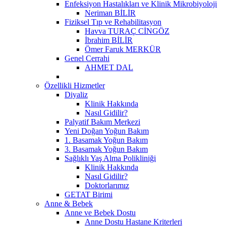
Enfeksiyon Hastalıkları ve Klinik Mikrobiyoloji
Neriman BİLİR
Fiziksel Tıp ve Rehabilitasyon
Havva TURAÇ CİNGÖZ
İbrahim BİLİR
Ömer Faruk MERKÜR
Genel Cerrahi
AHMET DAL
Özellikli Hizmetler
Diyaliz
Klinik Hakkında
Nasıl Gidilir?
Palyatif Bakım Merkezi
Yeni Doğan Yoğun Bakım
1. Basamak Yoğun Bakım
3. Basamak Yoğun Bakım
Sağlıklı Yaş Alma Polikliniği
Klinik Hakkında
Nasıl Gidilir?
Doktorlarımız
GETAT Birimi
Anne & Bebek
Anne ve Bebek Dostu
Anne Dostu Hastane Kriterleri