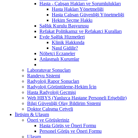
Hasta - Çalışan Hakları ve Sorumlulukları
Hasta Hakları Yönetmeliği
Hasta Çalışan Güvenliği Yönetmeliği
Hekim Seçme Hakkı
Sağlık Kurulu Başvurusu
Refakat Politikamız ve Refakatçi Kuralları
Evde Sağlık Hizmetleri
Klinik Hakkında
Nasıl Gidilir?
Nöbetçi Eczaneler
Anlaşmalı Kurumlar
Laboratuvar Sonuçları
Randevu Sistemi
Radyoloji Rapor Sonuçları
Radyoloji Görüntüleme-Hekim İçin
Hasta Radyoloji Geçmişi
Web HBYS (Yanlızca Hastane Personeli Erişebilir)
Bilgi Güvenliği Olay Bildirim Sistemi
Doktor Çalışma Cetveli
İletişim & Ulaşım
Öneri ve Görüşleriniz
Hasta Görüş ve Öneri Formu
Personel Görüş ve Öneri Formu
Ulaşım