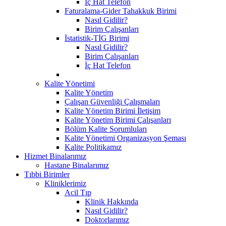
İç Hat Telefon
Faturalama-Gider Tahakkuk Birimi
Nasıl Gidilir?
Birim Çalışanları
İstatistik-TİG Birimi
Nasıl Gidilir?
Birim Çalışanları
İç Hat Telefon
Kalite Yönetimi
Kalite Yönetim
Çalışan Güvenliği Çalışmaları
Kalite Yönetim Birimi İletişim
Kalite Yönetim Birimi Çalışanları
Bölüm Kalite Sorumluları
Kalite Yönetimi Organizasyon Şeması
Kalite Politikamız
Hizmet Binalarımız
Hastane Binalarımız
Tıbbi Birimler
Kliniklerimiz
Acil Tıp
Klinik Hakkında
Nasıl Gidilir?
Doktorlarımız