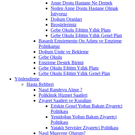
Anne Dostu Hastane Ne Demek
Neden Anne Dostu Hastane Olmak
İstiyoruz
Doğum Oranları
Broşürlerimiz
Gebe Okulu Eğitim Yıllık Planı
Gebe Okulu Eğitim Yıllık Genel Plan
Başarılı Emzirmenin On Adımı ve Emzirme
Politikamız
Doğum Ünite ve Bekleme
Gebe Okulu
Emzirme Destek Birimi
Gebe Okulu Eğitim Yıllık Planı
Gebe Okulu Eğitim Yıllık Genel Plan
Yönlendirme
Hasta Rehberi
Nasıl Randevu Alınır ?
Poliklinik Hizmet Saatleri
Ziyaret Saatleri ve Kuralları
Erişkin Genel Yoğun Bakım Ziyaretçi
Politikası
Yenidoğan Yoğun Bakım Ziyaretçi
Politikası
Yataklı Servisler Ziyaretçi Politikası
Nasıl Muayene Olurum?