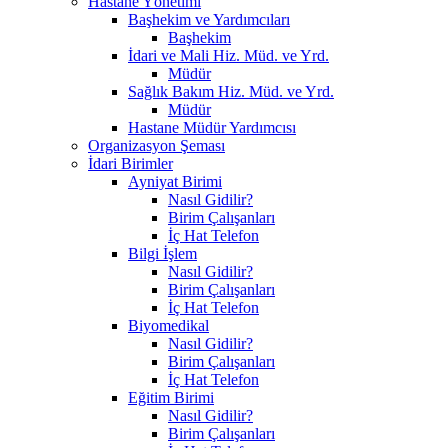
Hastane Yönetimi
Başhekim ve Yardımcıları
Başhekim
İdari ve Mali Hiz. Müd. ve Yrd.
Müdür
Sağlık Bakım Hiz. Müd. ve Yrd.
Müdür
Hastane Müdür Yardımcısı
Organizasyon Şeması
İdari Birimler
Ayniyat Birimi
Nasıl Gidilir?
Birim Çalışanları
İç Hat Telefon
Bilgi İşlem
Nasıl Gidilir?
Birim Çalışanları
İç Hat Telefon
Biyomedikal
Nasıl Gidilir?
Birim Çalışanları
İç Hat Telefon
Eğitim Birimi
Nasıl Gidilir?
Birim Çalışanları