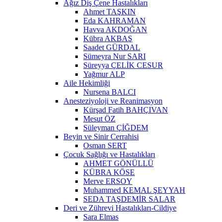
Ağız Diş Çene Hastalıkları
Ahmet TAŞKIN
Eda KAHRAMAN
Havva AKDOĞAN
Kübra AKBAŞ
Saadet GÜRDAL
Sümeyra Nur SARI
Süreyya ÇELİK CESUR
Yağmur ALP
Aile Hekimliği
Nursena BALCI
Anesteziyoloji ve Reanimasyon
Kürşad Fatih BAHÇIVAN
Mesut ÖZ
Süleyman ÇİĞDEM
Beyin ve Sinir Cerrahisi
Osman SERT
Çocuk Sağlığı ve Hastalıkları
AHMET GÖNÜLLÜ
KÜBRA KÖSE
Merve ERSOY
Muhammed KEMAL ŞEYYAH
SEDA TAŞDEMİR SALAR
Deri ve Zührevi Hastalıkları-Cildiye
Sara Elmas