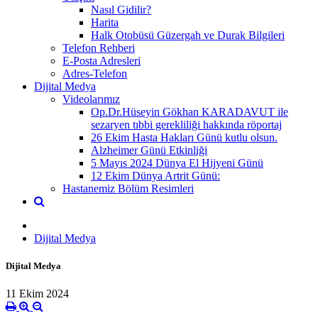
Nasıl Gidilir?
Harita
Halk Otobüsü Güzergah ve Durak Bilgileri
Telefon Rehberi
E-Posta Adresleri
Adres-Telefon
Dijital Medya
Videolarımız
Op.Dr.Hüseyin Gökhan KARADAVUT ile
sezaryen tıbbi gerekliliği hakkında röportaj
26 Ekim Hasta Hakları Günü kutlu olsun.
Alzheimer Günü Etkinliği
5 Mayıs 2024 Dünya El Hijyeni Günü
12 Ekim Dünya Artrit Günü:
Hastanemiz Bölüm Resimleri
Dijital Medya
Dijital Medya
11 Ekim 2024