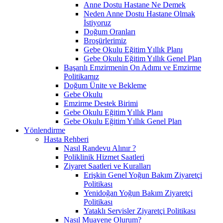
Anne Dostu Hastane Ne Demek
Neden Anne Dostu Hastane Olmak
İstiyoruz
Doğum Oranları
Broşürlerimiz
Gebe Okulu Eğitim Yıllık Planı
Gebe Okulu Eğitim Yıllık Genel Plan
Başarılı Emzirmenin On Adımı ve Emzirme
Politikamız
Doğum Ünite ve Bekleme
Gebe Okulu
Emzirme Destek Birimi
Gebe Okulu Eğitim Yıllık Planı
Gebe Okulu Eğitim Yıllık Genel Plan
Yönlendirme
Hasta Rehberi
Nasıl Randevu Alınır ?
Poliklinik Hizmet Saatleri
Ziyaret Saatleri ve Kuralları
Erişkin Genel Yoğun Bakım Ziyaretçi
Politikası
Yenidoğan Yoğun Bakım Ziyaretçi
Politikası
Yataklı Servisler Ziyaretçi Politikası
Nasıl Muayene Olurum?