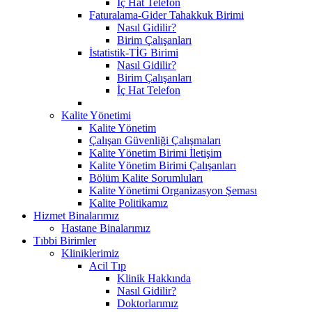
İç Hat Telefon
Faturalama-Gider Tahakkuk Birimi
Nasıl Gidilir?
Birim Çalışanları
İstatistik-TİG Birimi
Nasıl Gidilir?
Birim Çalışanları
İç Hat Telefon
Kalite Yönetimi
Kalite Yönetim
Çalışan Güvenliği Çalışmaları
Kalite Yönetim Birimi İletişim
Kalite Yönetim Birimi Çalışanları
Bölüm Kalite Sorumluları
Kalite Yönetimi Organizasyon Şeması
Kalite Politikamız
Hizmet Binalarımız
Hastane Binalarımız
Tıbbi Birimler
Kliniklerimiz
Acil Tıp
Klinik Hakkında
Nasıl Gidilir?
Doktorlarımız