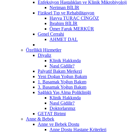
Enfeksiyon Hastalıkları ve Klinik Mikrobiyoloji
Neriman BİLİR
Fiziksel Tıp ve Rehabilitasyon
Havva TURAÇ CİNGÖZ
İbrahim BİLİR
Ömer Faruk MERKÜR
Genel Cerrahi
AHMET DAL
Özellikli Hizmetler
Diyaliz
Klinik Hakkında
Nasıl Gidilir?
Palyatif Bakım Merkezi
Yeni Doğan Yoğun Bakım
1. Basamak Yoğun Bakım
3. Basamak Yoğun Bakım
Sağlıklı Yaş Alma Polikliniği
Klinik Hakkında
Nasıl Gidilir?
Doktorlarımız
GETAT Birimi
Anne & Bebek
Anne ve Bebek Dostu
Anne Dostu Hastane Kriterleri