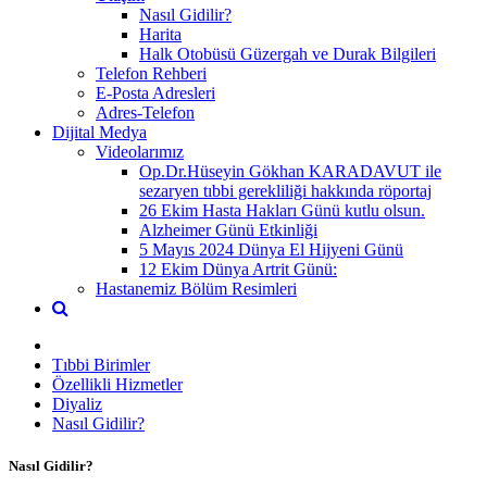
Nasıl Gidilir?
Harita
Halk Otobüsü Güzergah ve Durak Bilgileri
Telefon Rehberi
E-Posta Adresleri
Adres-Telefon
Dijital Medya
Videolarımız
Op.Dr.Hüseyin Gökhan KARADAVUT ile
sezaryen tıbbi gerekliliği hakkında röportaj
26 Ekim Hasta Hakları Günü kutlu olsun.
Alzheimer Günü Etkinliği
5 Mayıs 2024 Dünya El Hijyeni Günü
12 Ekim Dünya Artrit Günü:
Hastanemiz Bölüm Resimleri
Tıbbi Birimler
Özellikli Hizmetler
Diyaliz
Nasıl Gidilir?
Nasıl Gidilir?