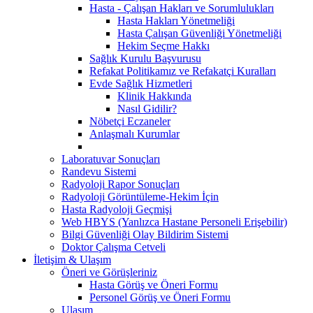
Hasta - Çalışan Hakları ve Sorumlulukları
Hasta Hakları Yönetmeliği
Hasta Çalışan Güvenliği Yönetmeliği
Hekim Seçme Hakkı
Sağlık Kurulu Başvurusu
Refakat Politikamız ve Refakatçi Kuralları
Evde Sağlık Hizmetleri
Klinik Hakkında
Nasıl Gidilir?
Nöbetçi Eczaneler
Anlaşmalı Kurumlar
Laboratuvar Sonuçları
Randevu Sistemi
Radyoloji Rapor Sonuçları
Radyoloji Görüntüleme-Hekim İçin
Hasta Radyoloji Geçmişi
Web HBYS (Yanlızca Hastane Personeli Erişebilir)
Bilgi Güvenliği Olay Bildirim Sistemi
Doktor Çalışma Cetveli
İletişim & Ulaşım
Öneri ve Görüşleriniz
Hasta Görüş ve Öneri Formu
Personel Görüş ve Öneri Formu
Ulaşım