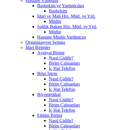
Hastane Yönetimi
Başhekim ve Yardımcıları
Başhekim
İdari ve Mali Hiz. Müd. ve Yrd.
Müdür
Sağlık Bakım Hiz. Müd. ve Yrd.
Müdür
Hastane Müdür Yardımcısı
Organizasyon Şeması
İdari Birimler
Ayniyat Birimi
Nasıl Gidilir?
Birim Çalışanları
İç Hat Telefon
Bilgi İşlem
Nasıl Gidilir?
Birim Çalışanları
İç Hat Telefon
Biyomedikal
Nasıl Gidilir?
Birim Çalışanları
İç Hat Telefon
Eğitim Birimi
Nasıl Gidilir?
Birim Çalışanları