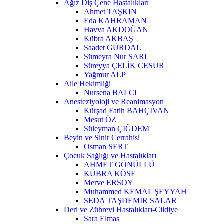
Ağız Diş Çene Hastalıkları
Ahmet TAŞKIN
Eda KAHRAMAN
Havva AKDOĞAN
Kübra AKBAŞ
Saadet GÜRDAL
Sümeyra Nur SARI
Süreyya ÇELİK CESUR
Yağmur ALP
Aile Hekimliği
Nursena BALCI
Anesteziyoloji ve Reanimasyon
Kürşad Fatih BAHÇIVAN
Mesut ÖZ
Süleyman ÇİĞDEM
Beyin ve Sinir Cerrahisi
Osman SERT
Çocuk Sağlığı ve Hastalıkları
AHMET GÖNÜLLÜ
KÜBRA KÖSE
Merve ERSOY
Muhammed KEMAL ŞEYYAH
SEDA TAŞDEMİR SALAR
Deri ve Zührevi Hastalıkları-Cildiye
Sara Elmas