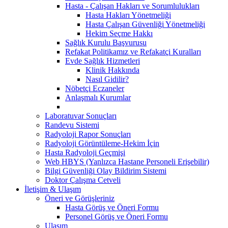
Hasta - Çalışan Hakları ve Sorumlulukları
Hasta Hakları Yönetmeliği
Hasta Çalışan Güvenliği Yönetmeliği
Hekim Seçme Hakkı
Sağlık Kurulu Başvurusu
Refakat Politikamız ve Refakatçi Kuralları
Evde Sağlık Hizmetleri
Klinik Hakkında
Nasıl Gidilir?
Nöbetçi Eczaneler
Anlaşmalı Kurumlar
Laboratuvar Sonuçları
Randevu Sistemi
Radyoloji Rapor Sonuçları
Radyoloji Görüntüleme-Hekim İçin
Hasta Radyoloji Geçmişi
Web HBYS (Yanlızca Hastane Personeli Erişebilir)
Bilgi Güvenliği Olay Bildirim Sistemi
Doktor Çalışma Cetveli
İletişim & Ulaşım
Öneri ve Görüşleriniz
Hasta Görüş ve Öneri Formu
Personel Görüş ve Öneri Formu
Ulaşım