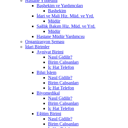
Hastane Yönetimi
Başhekim ve Yardımcıları
Başhekim
İdari ve Mali Hiz. Müd. ve Yrd.
Müdür
Sağlık Bakım Hiz. Müd. ve Yrd.
Müdür
Hastane Müdür Yardımcısı
Organizasyon Şeması
İdari Birimler
Ayniyat Birimi
Nasıl Gidilir?
Birim Çalışanları
İç Hat Telefon
Bilgi İşlem
Nasıl Gidilir?
Birim Çalışanları
İç Hat Telefon
Biyomedikal
Nasıl Gidilir?
Birim Çalışanları
İç Hat Telefon
Eğitim Birimi
Nasıl Gidilir?
Birim Çalışanları