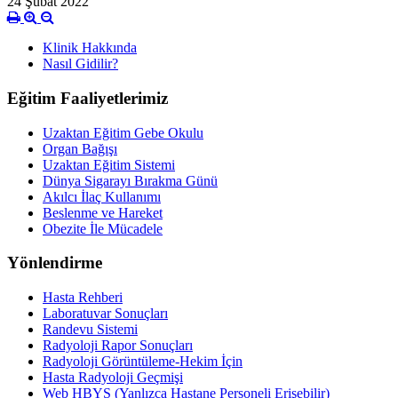
24 Şubat 2022
Klinik Hakkında
Nasıl Gidilir?
Eğitim Faaliyetlerimiz
Uzaktan Eğitim Gebe Okulu
Organ Bağışı
Uzaktan Eğitim Sistemi
Dünya Sigarayı Bırakma Günü
Akılcı İlaç Kullanımı
Beslenme ve Hareket
Obezite İle Mücadele
Yönlendirme
Hasta Rehberi
Laboratuvar Sonuçları
Randevu Sistemi
Radyoloji Rapor Sonuçları
Radyoloji Görüntüleme-Hekim İçin
Hasta Radyoloji Geçmişi
Web HBYS (Yanlızca Hastane Personeli Erişebilir)