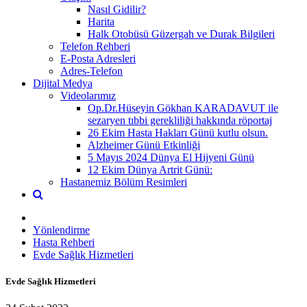
Nasıl Gidilir?
Harita
Halk Otobüsü Güzergah ve Durak Bilgileri
Telefon Rehberi
E-Posta Adresleri
Adres-Telefon
Dijital Medya
Videolarımız
Op.Dr.Hüseyin Gökhan KARADAVUT ile
sezaryen tıbbi gerekliliği hakkında röportaj
26 Ekim Hasta Hakları Günü kutlu olsun.
Alzheimer Günü Etkinliği
5 Mayıs 2024 Dünya El Hijyeni Günü
12 Ekim Dünya Artrit Günü:
Hastanemiz Bölüm Resimleri
Yönlendirme
Hasta Rehberi
Evde Sağlık Hizmetleri
Evde Sağlık Hizmetleri