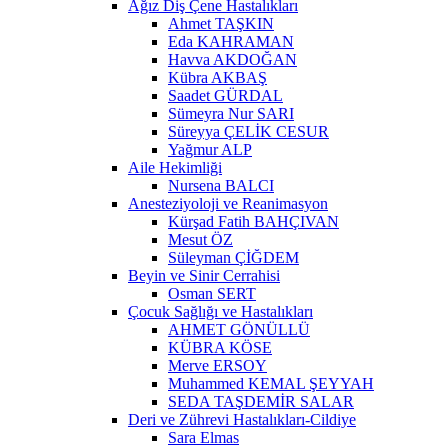
Ağız Diş Çene Hastalıkları
Ahmet TAŞKIN
Eda KAHRAMAN
Havva AKDOĞAN
Kübra AKBAŞ
Saadet GÜRDAL
Sümeyra Nur SARI
Süreyya ÇELİK CESUR
Yağmur ALP
Aile Hekimliği
Nursena BALCI
Anesteziyoloji ve Reanimasyon
Kürşad Fatih BAHÇIVAN
Mesut ÖZ
Süleyman ÇİĞDEM
Beyin ve Sinir Cerrahisi
Osman SERT
Çocuk Sağlığı ve Hastalıkları
AHMET GÖNÜLLÜ
KÜBRA KÖSE
Merve ERSOY
Muhammed KEMAL ŞEYYAH
SEDA TAŞDEMİR SALAR
Deri ve Zührevi Hastalıkları-Cildiye
Sara Elmas