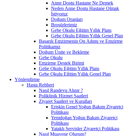
Anne Dostu Hastane Ne Demek
Neden Anne Dostu Hastane Olmak
İstiyoruz
Doğum Oranları
Broşürlerimiz
Gebe Okulu Eğitim Yıllık Planı
Gebe Okulu Eğitim Yıllık Genel Plan
Başarılı Emzirmenin On Adımı ve Emzirme
Politikamız
Doğum Ünite ve Bekleme
Gebe Okulu
Emzirme Destek Birimi
Gebe Okulu Eğitim Yıllık Planı
Gebe Okulu Eğitim Yıllık Genel Plan
Yönlendirme
Hasta Rehberi
Nasıl Randevu Alınır ?
Poliklinik Hizmet Saatleri
Ziyaret Saatleri ve Kuralları
Erişkin Genel Yoğun Bakım Ziyaretçi
Politikası
Yenidoğan Yoğun Bakım Ziyaretçi
Politikası
Yataklı Servisler Ziyaretçi Politikası
Nasıl Muayene Olurum?