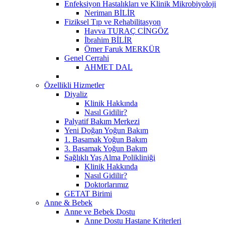
Enfeksiyon Hastalıkları ve Klinik Mikrobiyoloji
Neriman BİLİR
Fiziksel Tıp ve Rehabilitasyon
Havva TURAÇ CİNGÖZ
İbrahim BİLİR
Ömer Faruk MERKÜR
Genel Cerrahi
AHMET DAL
Özellikli Hizmetler
Diyaliz
Klinik Hakkında
Nasıl Gidilir?
Palyatif Bakım Merkezi
Yeni Doğan Yoğun Bakım
1. Basamak Yoğun Bakım
3. Basamak Yoğun Bakım
Sağlıklı Yaş Alma Polikliniği
Klinik Hakkında
Nasıl Gidilir?
Doktorlarımız
GETAT Birimi
Anne & Bebek
Anne ve Bebek Dostu
Anne Dostu Hastane Kriterleri