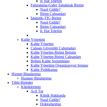
İç Hat Telefon
Faturalama-Gider Tahakkuk Birimi
Nasıl Gidilir?
Birim Çalışanları
İstatistik-TİG Birimi
Nasıl Gidilir?
Birim Çalışanları
İç Hat Telefon
Kalite Yönetimi
Kalite Yönetim
Çalışan Güvenliği Çalışmaları
Kalite Yönetim Birimi İletişim
Kalite Yönetim Birimi Çalışanları
Bölüm Kalite Sorumluları
Kalite Yönetimi Organizasyon Şeması
Kalite Politikamız
Hizmet Binalarımız
Hastane Binalarımız
Tıbbi Birimler
Kliniklerimiz
Acil Tıp
Klinik Hakkında
Nasıl Gidilir?
Doktorlarımız